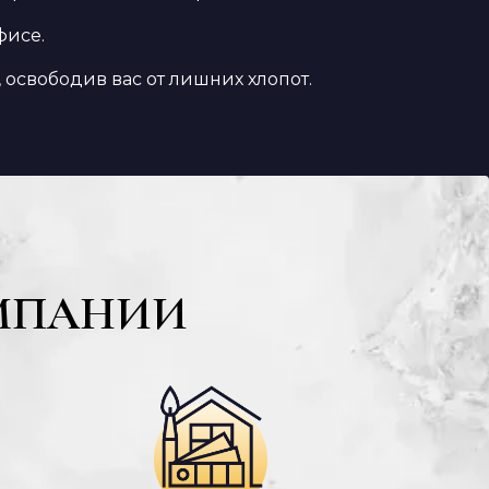
фисе.
 освободив вас от лишних хлопот.
МПАНИИ