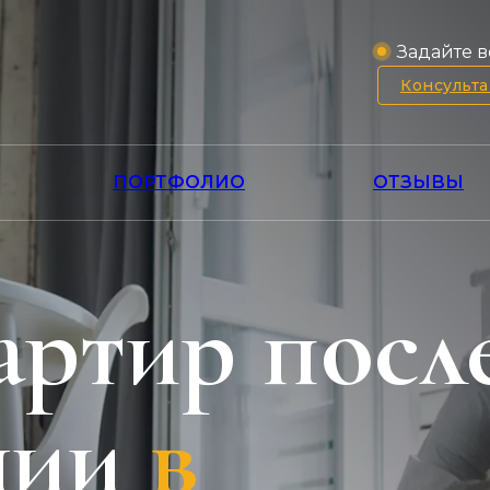
Задайте в
Консульт
ПОРТФОЛИО
ОТЗЫВЫ
артир посл
ции
в