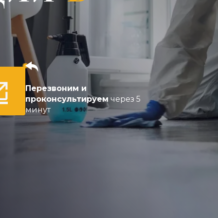
Перезвоним и
проконсультируем
через 5
минут