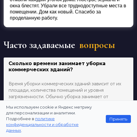
окна блестят. Убрали все труднодоступные места в
помещении. Дом как новый. Спасибо за
проделанную работу.
Часто задаваемые
вопросы
Сколько времени занимает уборка
коммерческих зданий?
Время уборки коммерческих зданий зависит от их
площади, количества помещений и уровня
загрязненности. Обычно уборка занимает от
нескольких часов до нескольких дней.
Мы используем cookie и Яндекс метрику
для персонализации и аналитики.
Подробнее в
политике
Принять
Какие гарантии качества уборки офисов
конфиденциальности и обработке
вы предоставляете?
данных
.