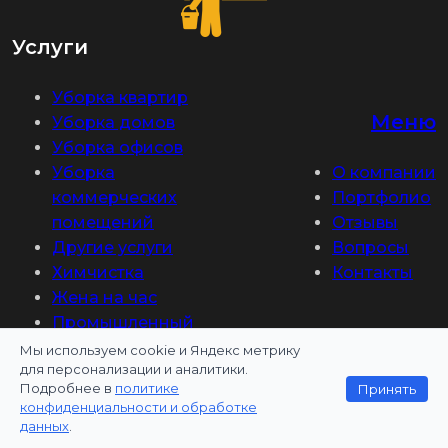
Услуги
Уборка квартир
Меню
Уборка домов
Уборка офисов
Уборка
О компании
коммерческих
Портфолио
помещений
Отзывы
Другие услуги
Вопросы
Химчистка
Контакты
Жена на час
Промышленный
альпинизм
Мы используем cookie и Яндекс метрику
для персонализации и аналитики.
Наша цель:
Подробнее в
политике
Принять
конфиденциальности и обработке
данных
.
Безупречное качество услуг
и